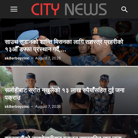
साउथ सुडानको शान्ति मिसनका लागि सशस्त्र प्रहरीको
१३औँ डफ्फा प्रस्थान गर्दै,...
sk8erboyzinc
-
August 7, 2026
सर्लाहीबाट स्रोत नखुलेको १३ लाख रुपैयाँसहित दुई जना
पक्राउ
sk8erboyzinc
-
August 7, 2026