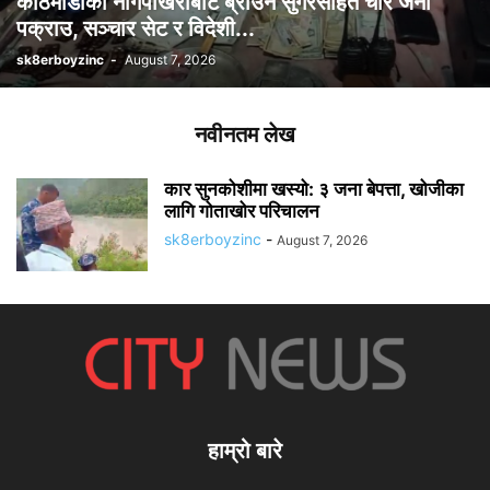
काठमाडौंको नागपोखरीबाट ब्राउन सुगरसहित चार जना
पक्राउ, सञ्चार सेट र विदेशी...
sk8erboyzinc
-
August 7, 2026
नवीनतम लेख
कार सुनकोशीमा खस्यो: ३ जना बेपत्ता, खोजीका
लागि गोताखोर परिचालन
sk8erboyzinc
-
August 7, 2026
हाम्रो बारे